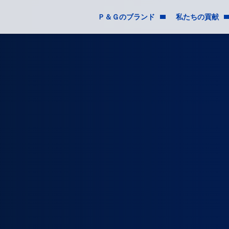
Ｐ＆Ｇのブランド
私たちの貢献
ブランド
社会貢献
イノベーション
イクオリティ＆インクル
製品安全性
環境サステナビリティ
成分
倫理＆企業責任