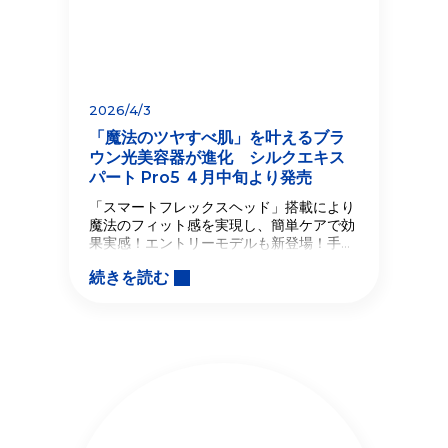
2026/4/3
「魔法のツヤすべ肌」を叶えるブラ
ウン光美容器が進化 シルクエキス
パート Pro5 ４月中旬より発売
「スマートフレックスヘッド」搭載により
魔法のフィット感を実現し、簡単ケアで効
果実感！エントリーモデルも新登場！手の
ひらサイズで簡単ケア『ブラウン シルクエ
続きを読む
キスパートMini』