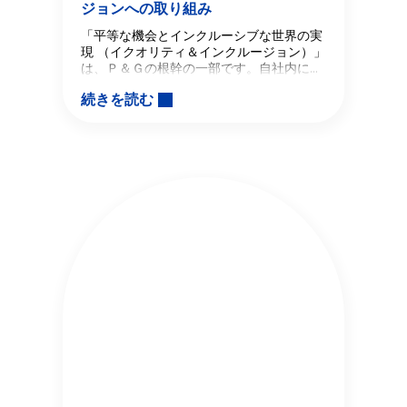
ジョンへの取り組み
「平等な機会とインクルーシブな世界の実
現 （イクオリティ＆インクルージョン）」
は、Ｐ＆Ｇの根幹の一部です。自社内に多
様性があるからこそ、世界中の何十億人も
続きを読む
の消費者を理解するとともに、より多くの
消費者にP&Gの製品とサービスを提供し、
日々の暮らしをより良いものにするお手伝
いができると考えています。