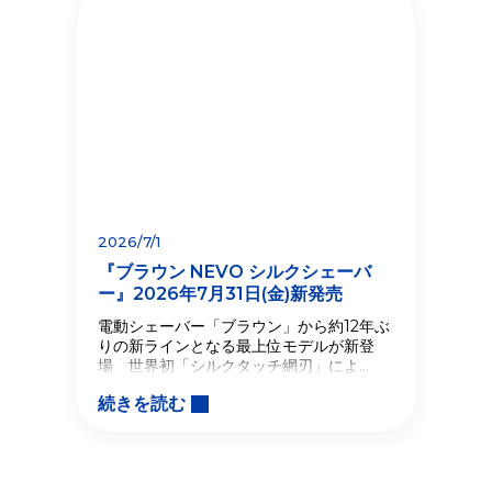
2026/7/1
『ブラウン NEVO シルクシェーバ
ー』2026年7月31日(金)新発売
電動シェーバー「ブラウン」から約12年ぶ
りの新ラインとなる最上位モデルが新登
場 世界初「シルクタッチ網刃」によ
る“肌へのやさしさ”と、肌下最大－
続きを読む
0.12mmの“深剃り”の両立をついに実現