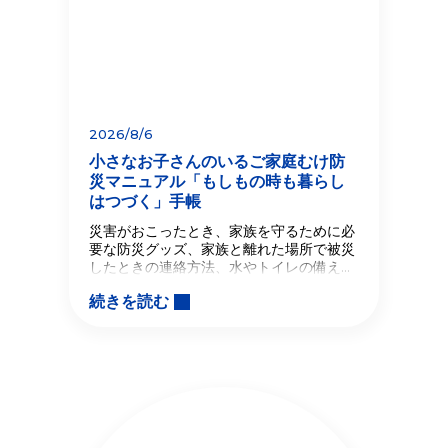
2026/8/6
小さなお子さんのいるご家庭むけ防
災マニュアル「もしもの時も暮らし
はつづく」手帳
災害がおこったとき、家族を守るために必
要な防災グッズ、家族と離れた場所で被災
したときの連絡方法、水やトイレの備えな
ど具体的に紹介しています。また、特に小
続きを読む
さなお子さんのいるご家庭で気をつけるべ
きことも、具体的なアドバイスを交えて掲
載しました。