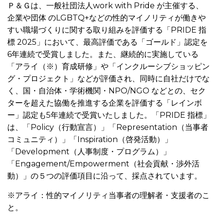
Ｐ＆Ｇは、一般社団法人work with Pride が主催する、
企業や団体 のLGBTQ+などの性的マイノリティが働きや
すい職場づくりに関する取り組みを評価する「PRIDE 指
標 2025」において、最高評価である「ゴールド」認定を
6年連続で受賞しました。また、継続的に実施している
「アライ（※）育成研修」や「インクルーシブショッピン
グ・プロジェクト」などが評価され、同時に自社だけでな
く、国・自治体・学術機関・NPO/NGO などとの、セク
ターを超えた協働を推進する企業を評価する「レインボ
ー」認定も5年連続で受賞いたしました。「PRIDE 指標」
は、「Policy（行動宣言）」「Representation（当事者
コミュニティ）」「Inspiration（啓発活動）」
「Development（人事制度・プログラム）」
「Engagement/Empowerment（社会貢献・渉外活
動）」の５つの評価項目に沿って、採点されています。
※アライ：性的マイノリティ当事者の理解者・支援者のこ
と。