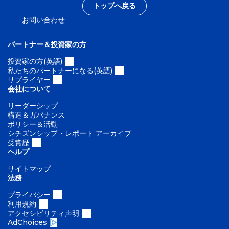
ル
トップへ戻る
ー
お問い合わせ
シ
ブ
パートナー＆投資家の方
な
世
投資家の方(英語)
私たちのパートナーになる(英語)
界
サプライヤー
の
会社について
実
リーダーシップ
現
構造＆ガバナンス
）
ポリシー＆活動
シチズンシップ・レポート アーカイブ
受賞歴
ヘルプ
サイトマップ
法務
プライバシー
利用規約
アクセシビリティ声明
AdChoices