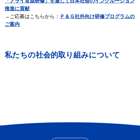
「アライ育成研修」を通じて日本社会のインクルージョン
I
推進に貢献
N
→ご応募はこちらから：
Ｐ＆Ｇ社外向け研修プログラムの
C
ご案内
L
U
S
I
私たちの社会的取り組みについて
O
N
L
ジ
（
G
ェ
平
B
ン
等
T
ダ
な
Q
ー
機
+
平
会
等
と
イ
ン
ク