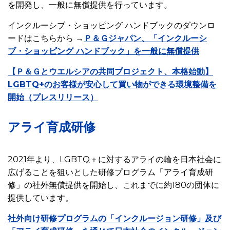
を開発し、一般に無償提供を行っています。
インクルーシブ・ショッピング ハンドブックのダウンロ
ードはこちらから →
Ｐ＆Ｇジャパン、「インクルーシ
ブ・ショッピング ハンドブック」を一般に無償提供
【Ｐ＆Ｇとウエルシアの共同プロジェクト、本格始動】
LGBTQ+のお客様が安心して買い物ができる環境整備を
開始（プレスリリース）
アライ育成研修
E
Q
U
2021年より、LGBTQ＋に対するアライの輪を日本社会に
A
広げることを狙いとした研修プログラム「アライ育成研
L
修」の社外無償提供を開始し、これまでに約180の団体に
I
提供しています。
T
Y
社外向け研修プログラムの「インクルージョン研修」及び
&